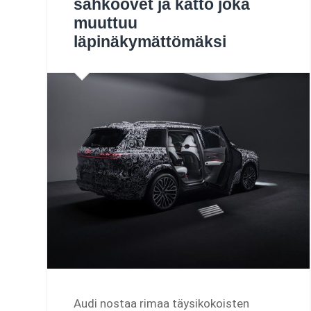
sähköovet ja katto joka
muuttuu
läpinäkymättömäksi
Audi nostaa rimaa täysikokoisten