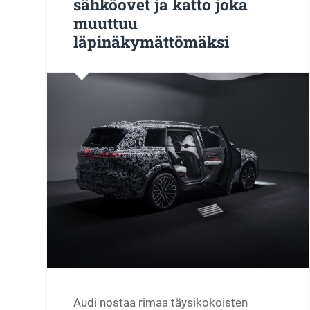
sähköovet ja katto joka
muuttuu
läpinäkymättömäksi
Audi nostaa rimaa täysikokoisten