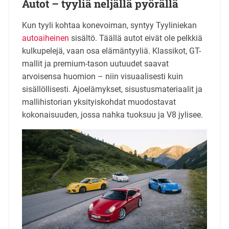
Autot – tyyliä neljällä pyörällä
Kun tyyli kohtaa konevoiman, syntyy Tyyliniekan
autoaiheinen
sisältö. Täällä autot eivät ole pelkkiä
kulkupelejä, vaan osa elämäntyyliä. Klassikot, GT-
mallit ja premium-tason uutuudet saavat
arvoisensa huomion – niin visuaalisesti kuin
sisällöllisesti. Ajoelämykset, sisustusmateriaalit ja
mallihistorian yksityiskohdat muodostavat
kokonaisuuden, jossa nahka tuoksuu ja V8 jylisee.