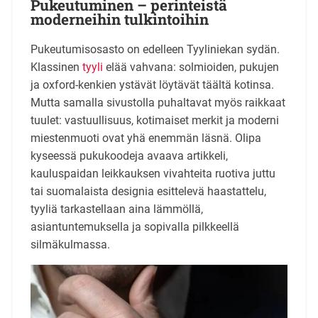
Pukeutuminen – perinteistä
moderneihin tulkintoihin
Pukeutumisosasto on edelleen Tyyliniekan sydän.
Klassinen
tyyli
elää vahvana: solmioiden, pukujen
ja oxford-kenkien ystävät löytävät täältä kotinsa.
Mutta samalla sivustolla puhaltavat myös raikkaat
tuulet: vastuullisuus, kotimaiset merkit ja moderni
miestenmuoti ovat yhä enemmän läsnä. Olipa
kyseessä pukukoodeja avaava artikkeli,
kauluspaidan leikkauksen vivahteita ruotiva juttu
tai suomalaista designia esittelevä haastattelu,
tyyliä tarkastellaan aina lämmöllä,
asiantuntemuksella ja sopivalla pilkkeellä
silmäkulmassa.