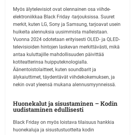
Myös älytelevisiot ovat olennainen osa viihde-
elektroniikkaa Black Friday -tarjouksissa. Suuret
merkit, kuten LG, Sony ja Samsung, tarjoavat usein
huikeita alennuksia uusimmista malleistaan.
Vuonna 2024 odotetaan erityisesti OLED- ja QLED-
televisioiden hintojen laskevan merkittävästi, mikä
antaa kuluttajille mahdollisuuden päivittää
kotiteatterinsa huipputeknologialla.
Äänentoistolaitteet, kuten soundbarit ja
älykaiuttimet, täydentävät viihdekokemuksen, ja
nekin ovat yleensä mukana alennusmyynneissä.
Huonekalut ja sisustaminen – Kodin
uudistaminen edullisesti
Black Friday on myös loistava tilaisuus hankkia
huonekaluja ja sisustustuotteita kodin