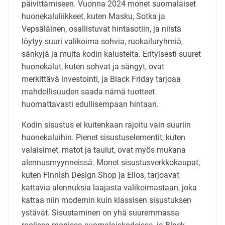
päivittämiseen. Vuonna 2024 monet suomalaiset
huonekaluliikkeet, kuten Masku, Sotka ja
Vepsäläinen, osallistuvat hintasotiin, ja niistä
löytyy suuri valikoima sohvia, ruokailuryhmiä,
sänkyjä ja muita kodin kalusteita. Erityisesti suuret
huonekalut, kuten sohvat ja sängyt, ovat
merkittävä investointi, ja Black Friday tarjoaa
mahdollisuuden saada nämä tuotteet
huomattavasti edullisempaan hintaan.
Kodin sisustus ei kuitenkaan rajoitu vain suuriin
huonekaluihin. Pienet sisustuselementit, kuten
valaisimet, matot ja taulut, ovat myös mukana
alennusmyynneissä. Monet sisustusverkkokaupat,
kuten Finnish Design Shop ja Ellos, tarjoavat
kattavia alennuksia laajasta valikoimastaan, joka
kattaa niin modernin kuin klassisen sisustuksen
ystävät. Sisustaminen on yhä suuremmassa