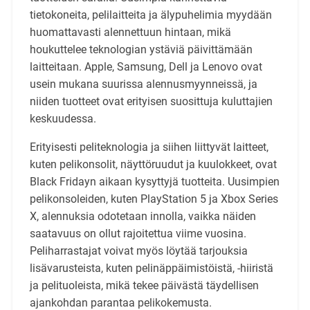
tietokoneita, pelilaitteita ja älypuhelimia myydään
huomattavasti alennettuun hintaan, mikä
houkuttelee teknologian ystäviä päivittämään
laitteitaan. Apple, Samsung, Dell ja Lenovo ovat
usein mukana suurissa alennusmyynneissä, ja
niiden tuotteet ovat erityisen suosittuja kuluttajien
keskuudessa.
Erityisesti peliteknologia ja siihen liittyvät laitteet,
kuten pelikonsolit, näyttöruudut ja kuulokkeet, ovat
Black Fridayn aikaan kysyttyjä tuotteita. Uusimpien
pelikonsoleiden, kuten PlayStation 5 ja Xbox Series
X, alennuksia odotetaan innolla, vaikka näiden
saatavuus on ollut rajoitettua viime vuosina.
Peliharrastajat voivat myös löytää tarjouksia
lisävarusteista, kuten pelinäppäimistöistä, -hiiristä
ja pelituoleista, mikä tekee päivästä täydellisen
ajankohdan parantaa pelikokemusta.