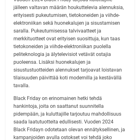
jälleen valtavan määrän houkuttelevia alennuksia,
erityisesti pukeutumisen, tietokoneiden ja viihde-
elektroniikan sekä huonekalujen ja sisustamisen
saralla. Pukeutumisessa talvivaatteet ja
merkkituotteet ovat erityisen suosittuja, kun taas
tietokoneiden ja viihde-elektroniikan puolella
peliteknologia ja älytelevisiot vetävät ostajia
puoleensa. Lisäksi huonekalujen ja
sisustustuotteiden alennukset tarjoavat loistavan
tilaisuuden päivittää koti modernilla ja kestävällä
tavalla.
Black Friday on erinomainen hetki tehdä
hankintoja, joita on saattanut suunnitella
pidempään, ja kuluttajille tarjoutuu mahdollisuus
saada laatutuotteita edullisesti. Vuoden 2024
Black Fridayn odotetaan olevan ennätyksellinen, ja
kampanjoiden avulla ostokset voi tehdä joko