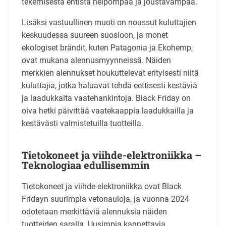
tekemisestä entistä helpompaa ja joustavampaa.
Lisäksi vastuullinen muoti on noussut kuluttajien
keskuudessa suureen suosioon, ja monet
ekologiset brändit, kuten Patagonia ja Ekohemp,
ovat mukana alennusmyynneissä. Näiden
merkkien alennukset houkuttelevat erityisesti niitä
kuluttajia, jotka haluavat tehdä eettisesti kestäviä
ja laadukkaita vaatehankintoja. Black Friday on
oiva hetki päivittää vaatekaappia laadukkailla ja
kestävästi valmistetuilla tuotteilla.
Tietokoneet ja viihde-elektroniikka –
Teknologiaa edullisemmin
Tietokoneet ja viihde-elektroniikka ovat Black
Fridayn suurimpia vetonauloja, ja vuonna 2024
odotetaan merkittäviä alennuksia näiden
tuotteiden saralla. Uusimpia kannettavia