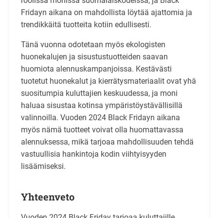
roolissa monissa suomalaiskodeissa, ja Black
Fridayn aikana on mahdollista löytää ajattomia ja
trendikkäitä tuotteita kotiin edullisesti.
Tänä vuonna odotetaan myös ekologisten
huonekalujen ja sisustustuotteiden saavan
huomiota alennuskampanjoissa. Kestävästi
tuotetut huonekalut ja kierrätysmateriaalit ovat yhä
suositumpia kuluttajien keskuudessa, ja moni
haluaa sisustaa kotinsa ympäristöystävällisillä
valinnoilla. Vuoden 2024 Black Fridayn aikana
myös nämä tuotteet voivat olla huomattavassa
alennuksessa, mikä tarjoaa mahdollisuuden tehdä
vastuullisia hankintoja kodin viihtyisyyden
lisäämiseksi.
Yhteenveto
Vuoden 2024 Black Friday tarjoaa kuluttajille