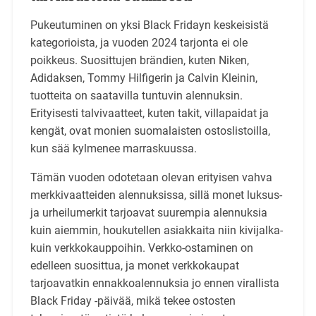
Pukeutuminen on yksi Black Fridayn keskeisistä
kategorioista, ja vuoden 2024 tarjonta ei ole
poikkeus. Suosittujen brändien, kuten Niken,
Adidaksen, Tommy Hilfigerin ja Calvin Kleinin,
tuotteita on saatavilla tuntuvin alennuksin.
Erityisesti talvivaatteet, kuten takit, villapaidat ja
kengät, ovat monien suomalaisten ostoslistoilla,
kun sää kylmenee marraskuussa.
Tämän vuoden odotetaan olevan erityisen vahva
merkkivaatteiden alennuksissa, sillä monet luksus-
ja urheilumerkit tarjoavat suurempia alennuksia
kuin aiemmin, houkutellen asiakkaita niin kivijalka-
kuin verkkokauppoihin. Verkko-ostaminen on
edelleen suosittua, ja monet verkkokaupat
tarjoavatkin ennakkoalennuksia jo ennen virallista
Black Friday -päivää, mikä tekee ostosten