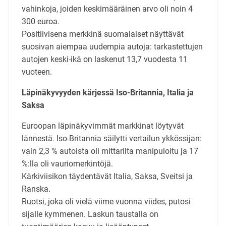
vahinkoja, joiden keskimääräinen arvo oli noin 4
300 euroa.
Positiivisena merkkinä suomalaiset näyttävät
suosivan aiempaa uudempia autoja: tarkastettujen
autojen keski-ikä on laskenut 13,7 vuodesta 11
vuoteen.
Läpinäkyvyyden kärjessä Iso-Britannia, Italia ja
Saksa
Euroopan läpinäkyvimmät markkinat löytyvät
lännestä. Iso-Britannia säilytti vertailun ykkössijan:
vain 2,3 % autoista oli mittarilta manipuloitu ja 17
%:lla oli vauriomerkintöjä.
Kärkiviisikon täydentävät Italia, Saksa, Sveitsi ja
Ranska.
Ruotsi, joka oli vielä viime vuonna viides, putosi
sijalle kymmenen. Laskun taustalla on