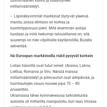
tuontimäärien kasvu ja lisääntyneet
mittarivääristelyt.
– Läpinäkyvimmät markkinat löytyvät yleensä
maista, joissa elintaso on korkea ja
tuontiriippuvuus pieni. Mitä enemmän autoja
tuodaan ja mitä heikompi taloustilanne on, sitä
suurempi on riski vilpillisille käytännöille, Buzelis
selventää.
Itä-Euroopan markkinoilla riskit pysyvät korkein
Listan hännillä ovat tutut nimet: Ukraina, Latvia,
Liettua, Romania ja Viro. Näissä maissa
mittarivääristelyt ja piilovauriot ovat arkipäivää, ja
tuontiautojen osuus nousee jopa 70 – 80
prosenttiin.
Ukrainassa lähes kymmenesosa tarkistetuista
autoista oli mittarilta manipuloitu, kun taas Virossa