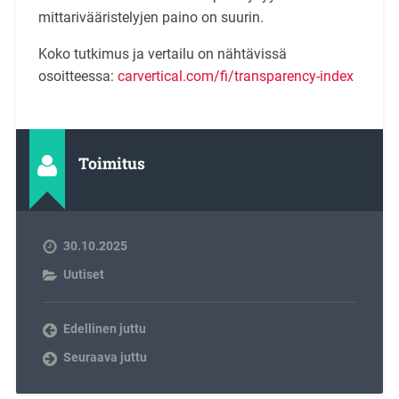
mittarivääristelyjen paino on suurin.
Koko tutkimus ja vertailu on nähtävissä
osoitteessa:
carvertical.com/fi/transparency-index
Toimitus
30.10.2025
Uutiset
Edellinen juttu
Seuraava juttu