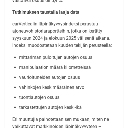
vastaava osuus oli 5,9 %.
Tutkimuksen taustalla laaja data
carVerticalin läpinäkyvyysindeksi perustuu
ajoneuvohistoriaraportteihin, jotka on kerätty
syyskuun 2024 ja elokuun 2025 välisenä aikana.
Indeksi muodostetaan kuuden tekijän perusteella:
mittarimanipuloitujen autojen osuus
manipulaation määrä kilometreissä
vaurioituneiden autojen osuus
vahinkojen keskimääräinen arvo
tuontiautojen osuus
tarkastettujen autojen keski-ikä
Eri muuttujia painotetaan sen mukaan, miten ne
vaikuttavat markkinoiden läpinäkyvyyteen –