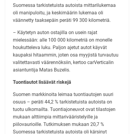
Suomessa tarkistetuista autoista mittarilukemaa
oli manipuloitu, ja keskimäärin lukemaa oli
väännetty taaksepäin peräti 99 300 kilometriä.
– Käytetyn auton ostajilla on usein rajat
mielessään: alle 100 000 kilometriä on monelle
houkutteleva luku. Paljon ajetut autot käyvät
kaupaksi hitaammin, joten osa myyjistä turvautuu
valitettavasti väärennöksiin, kertoo carVerticalin
asiantuntija Matas Buzelis.
Tuontiautot lisäävät riskejä
Suomen markkinoita leimaa tuontiautojen suuri
osuus – peräti 44,2 % tarkistetuista autoista on
tuotu ulkomailta. Tuontiajoneuvot ovat tilastojen
mukaan alttiimpia mittarivääristelyille ja
piilovaurioille. Tutkimuksen mukaan 20,7 %
Suomessa tarkistetuista autoista oli kärsinyt