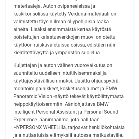
materiaaleja. Auton ovipaneeleissa ja
keskikonsolissa käytetty Verdana-materiaali on
valmistettu täysin ilman öljypohjaisia raaka-
aineita. Lisäksi ensimmäistä kertaa käytöstä
poistettujen kalastusverkkojen muovi on otettu
käyttöön ruiskuvaletuissa osissa, edistäen näin
kierrätettävyyttä ja ympäristön suojelua.
Kuljettajan ja auton välinen vuorovaikutus on
suunniteltu uudelleen intuitiivisemmaksi ja
käyttäjäystävällisemmäksi. Uusittu ohjauspyörä,
monitoimipainikkeet, kosketusohjaimet ja BMW
Panoramic Vision -näyttö tekevät käyttöliittymästä
helppokäyttöisemmän. Ääniohjattava BMW
Intelligent Personal Assistant ja Personal Sound
Experience -äänimaailma, jota hallitaan
HYPERSONX WHEELillä, tarjoavat henkilökohtaisia
ja ainutlaatuisia elämyksiä autossa matkustaville.