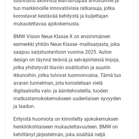
suunnattu aktiivista elämäntapaa arvostaville ja
tuo markkinoille innovatiivisia ratkaisuja, jotka
korostavat kestävää kehitystä ja kuljettajan
mukautettavaa ajokokemusta.
BMW Vision Neue Klasse X on ensimmäinen
esimerkki yhtiön Neue Klasse -mallisarjasta, joka
saapuu sarjatuotantoon vuonna 2025. Auton
design on täynnä teräviä ja selväpiirteisiä linjoja,
jotka yhdistyvät tilaviin sisätiloihin ja suuriin
ikkunoihin, jotka tulvivat luonnonvaloa. Tämä luo
avaran tunnelman, jota korostetaan vielä
digitaalisilla valo- ja äänitehosteilla, tuoden
matkustamokokemukseen uudenlaisen syvyyden
ja laadun.
Erityistä huomiota on kiinnitetty ajokokemuksen
henkilökohtaiseen mukautettavuuteen. BMW on
kehittänyt järjestelmän, joka sisältää neljä