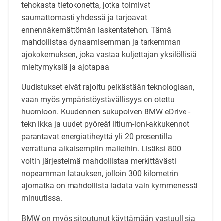
tehokasta tietokonetta, jotka toimivat
saumattomasti yhdessä ja tarjoavat
ennennäkemättömän laskentatehon. Tämä
mahdollistaa dynaamisemman ja tarkemman
ajokokemuksen, joka vastaa kuljettajan yksilöllisiä
mieltymyksiä ja ajotapaa.
Uudistukset eivät rajoitu pelkästään teknologiaan,
vaan myös ympäristöystävällisyys on otettu
huomioon. Kuudennen sukupolven BMW eDrive -
tekniikka ja uudet pyöreät litium-ioni-akkukennot
parantavat energiatiheyttä yli 20 prosentilla
verrattuna aikaisempiin malleihin. Lisäksi 800
voltin järjestelmä mahdollistaa merkittävästi
nopeamman latauksen, jolloin 300 kilometrin
ajomatka on mahdollista ladata vain kymmenessä
minuutissa.
BMW on myös sitoutunut käyttämään vastuullisia