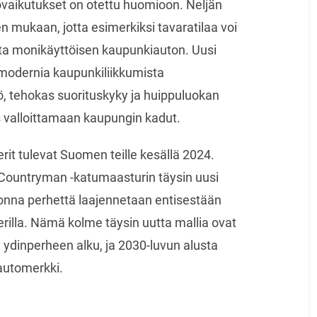
övaikutukset on otettu huomioon. Neljän
n mukaan, jotta esimerkiksi tavaratilaa voi
ta monikäyttöisen kaupunkiauton. Uusi
modernia kaupunkiliikkumista
ö, tehokas suorituskyky ja huippuluokan
s valloittamaan kaupungin kadut.
it tulevat Suomen teille kesällä 2024.
 Countryman -katumaasturin täysin uusi
nna perhettä laajennetaan entisestään
rilla. Nämä kolme täysin uutta mallia ovat
ydinperheen alku, ja 2030-luvun alusta
automerkki.