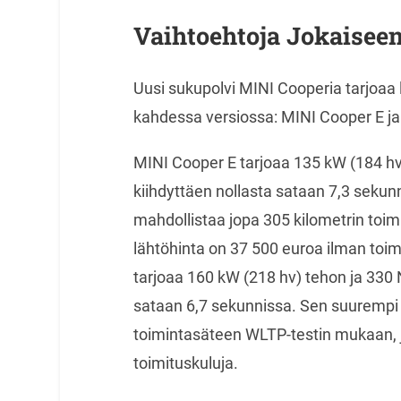
Vaihtoehtoja Jokaisee
Uusi sukupolvi MINI Cooperia tarjoaa l
kahdessa versiossa: MINI Cooper E j
MINI Cooper E tarjoaa 135 kW (184 h
kiihdyttäen nollasta sataan 7,3 sekun
mahdollistaa jopa 305 kilometrin toi
lähtöhinta on 37 500 euroa ilman toi
tarjoaa 160 kW (218 hv) tehon ja 330
sataan 6,7 sekunnissa. Sen suurempi 
toimintasäteen WLTP-testin mukaan, j
toimituskuluja.