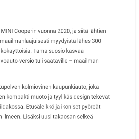
INI Cooperin vuonna 2020, ja siitä lähtien
na maailmanlaajuisesti myydyistä lähes 300
ähkökäyttöisiä. Tämä suosio kasvaa
avoauto-versio tuli saataville – maailman
kupolven kolmiovinen kaupunkiauto, joka
en kompakti muoto ja tyylikäs design tekevät
iidakossa. Etusäleikkö ja ikoniset pyöreät
en ilmeen. Lisäksi uusi takaosan selkeä