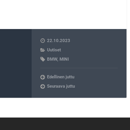
22.10.2023
Uutiset
BMW
,
MINI
Edellinen juttu
Seuraava juttu