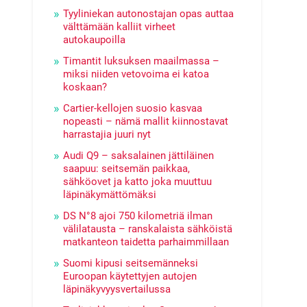
Tyyliniekan autonostajan opas auttaa
välttämään kalliit virheet
autokaupoilla
Timantit luksuksen maailmassa –
miksi niiden vetovoima ei katoa
koskaan?
Cartier-kellojen suosio kasvaa
nopeasti – nämä mallit kiinnostavat
harrastajia juuri nyt
Audi Q9 – saksalainen jättiläinen
saapuu: seitsemän paikkaa,
sähköovet ja katto joka muuttuu
läpinäkymättömäksi
DS N°8 ajoi 750 kilometriä ilman
välilatausta – ranskalaista sähköistä
matkanteon taidetta parhaimmillaan
Suomi kipusi seitsemänneksi
Euroopan käytettyjen autojen
läpinäkyvyysvertailussa