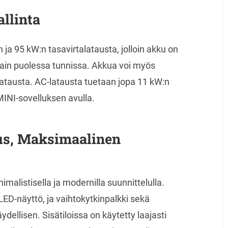
allinta
ja 95 kW:n tasavirtalatausta, jolloin akku on
vain puolessa tunnissa. Akkua voi myös
atausta. AC-latausta tuetaan jopa 11 kW:n
 MINI-sovelluksen avulla.
us, Maksimaalinen
malistisella ja modernilla suunnittelulla.
D-näyttö, ja vaihtokytkinpalkki sekä
ellisen. Sisätiloissa on käytetty laajasti