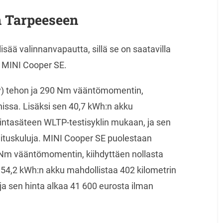
n Tarpeeseen
isää valinnanvapautta, sillä se on saatavilla
a MINI Cooper SE.
v) tehon ja 290 Nm vääntömomentin,
nissa. Lisäksi sen 40,7 kWh:n akku
mintasäteen WLTP-testisyklin mukaan, ja sen
mituskuluja. MINI Cooper SE puolestaan
 Nm vääntömomentin, kiihdyttäen nollasta
54,2 kWh:n akku mahdollistaa 402 kilometrin
a sen hinta alkaa 41 600 eurosta ilman