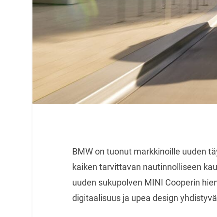
BMW on tuonut markkinoille uuden tä
kaiken tarvittavan nautinnolliseen k
uuden sukupolven MINI Cooperin hieno
digitaalisuus ja upea design yhdistyv