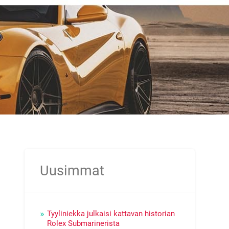
Uusimmat
Tyyliniekka julkaisi kattavan historian
Rolex Submarinerista