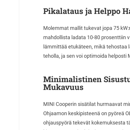
Pikalataus ja Helppo H
Molemmat mallit tukevat jopa 75 kW:n 
mahdollista ladata 10-80 prosenttiin 
lämmittää etukäteen, mikä tehostaa l
teholla, ja sen voi optimoida helposti
Minimalistinen Sisust
Mukavuus
MINI Cooperin sisätilat hurmaavat mini
Ohjaamon keskipisteenä on pyöreä OLE
ohjauspyörä tekevät kokemuksesta täyd