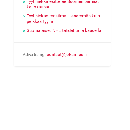
Tyyliniekka esittelee Suomen parhaat
kellokaupat
Tyyliniekan maailma – enemmän kuin
pelkkää tyyliä
Suomalaiset NHL tähdet tällä kaudella
Advertising:
contact@jokamies.fi