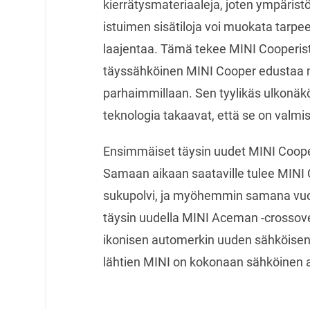
kierrätysmateriaaleja, joten ympärist
istuimen sisätiloja voi muokata tarpee
laajentaa. Tämä tekee MINI Cooperis
täyssähköinen MINI Cooper edustaa 
parhaimmillaan. Sen tyylikäs ulkonäk
teknologia takaavat, että se on valmi
Ensimmäiset täysin uudet MINI Cooper
Samaan aikaan saataville tulee MINI
sukupolvi, ja myöhemmin samana vuo
täysin uudella MINI Aceman -crossove
ikonisen automerkin uuden sähköisen 
lähtien MINI on kokonaan sähköinen 