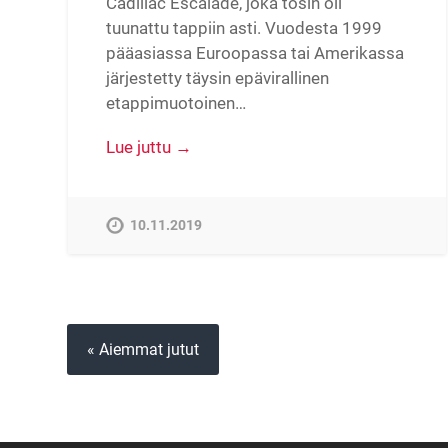
Cadillac Escalade, joka tosin oli
tuunattu tappiin asti. Vuodesta 1999
pääasiassa Euroopassa tai Amerikassa
järjestetty täysin epävirallinen
etappimuotoinen…
Lue juttu →
10.11.2019
« Aiemmat jutut