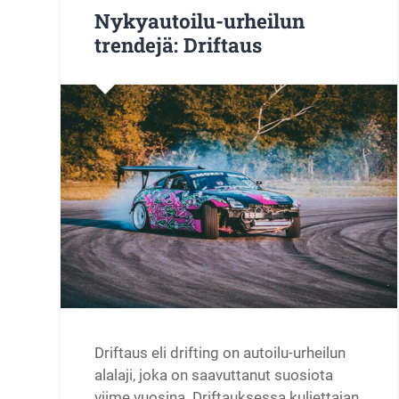
Nykyautoilu-urheilun
trendejä: Driftaus
Driftaus eli drifting on autoilu-urheilun
alalaji, joka on saavuttanut suosiota
viime vuosina. Driftauksessa kuljettajan