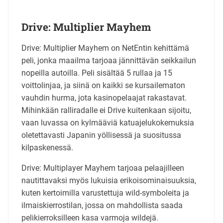
Drive: Multiplier Mayhem
Drive: Multiplier Mayhem on NetEntin kehittämä
peli, jonka maailma tarjoaa jännittävän seikkailun
nopeilla autoilla. Peli sisältää 5 rullaa ja 15
voittolinjaa, ja siinä on kaikki se kursailematon
vauhdin hurma, jota kasinopelaajat rakastavat.
Mihinkään ralliradalle ei Drive kuitenkaan sijoitu,
vaan luvassa on kylmääviä katuajelukokemuksia
oletettavasti Japanin yöllisessä ja suositussa
kilpaskenessä.
Drive: Multiplayer Mayhem tarjoaa pelaajilleen
nautittavaksi myös lukuisia erikoisominaisuuksia,
kuten kertoimilla varustettuja wild-symboleita ja
ilmaiskierrostilan, jossa on mahdollista saada
pelikierroksilleen kasa varmoja wildejä.