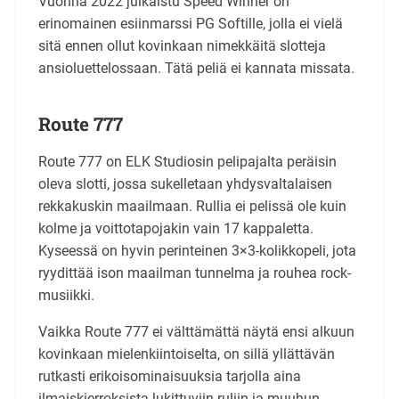
Vuonna 2022 julkaistu Speed Winner on
erinomainen esiinmarssi PG Softille, jolla ei vielä
sitä ennen ollut kovinkaan nimekkäitä slotteja
ansioluettelossaan. Tätä peliä ei kannata missata.
Route 777
Route 777 on ELK Studiosin pelipajalta peräisin
oleva slotti, jossa sukelletaan yhdysvaltalaisen
rekkakuskin maailmaan. Rullia ei pelissä ole kuin
kolme ja voittotapojakin vain 17 kappaletta.
Kyseessä on hyvin perinteinen 3×3-kolikkopeli, jota
ryydittää ison maailman tunnelma ja rouhea rock-
musiikki.
Vaikka Route 777 ei välttämättä näytä ensi alkuun
kovinkaan mielenkiintoiselta, on sillä yllättävän
rutkasti erikoisominaisuuksia tarjolla aina
ilmaiskierroksista lukittuviin ruliin ja muuhun