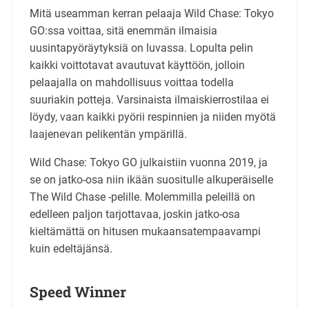
Mitä useamman kerran pelaaja Wild Chase: Tokyo
GO:ssa voittaa, sitä enemmän ilmaisia
uusintapyöräytyksiä on luvassa. Lopulta pelin
kaikki voittotavat avautuvat käyttöön, jolloin
pelaajalla on mahdollisuus voittaa todella
suuriakin potteja. Varsinaista ilmaiskierrostilaa ei
löydy, vaan kaikki pyörii respinnien ja niiden myötä
laajenevan pelikentän ympärillä.
Wild Chase: Tokyo GO julkaistiin vuonna 2019, ja
se on jatko-osa niin ikään suositulle alkuperäiselle
The Wild Chase -pelille. Molemmilla peleillä on
edelleen paljon tarjottavaa, joskin jatko-osa
kieltämättä on hitusen mukaansatempaavampi
kuin edeltäjänsä.
Speed Winner