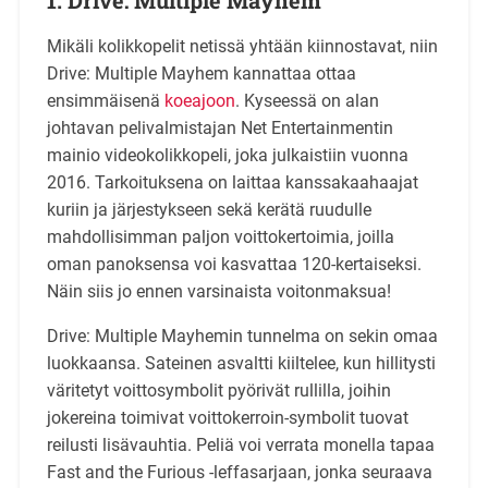
Mikäli kolikkopelit netissä yhtään kiinnostavat, niin
Drive: Multiple Mayhem kannattaa ottaa
ensimmäisenä
koeajoon
. Kyseessä on alan
johtavan pelivalmistajan Net Entertainmentin
mainio videokolikkopeli, joka julkaistiin vuonna
2016. Tarkoituksena on laittaa kanssakaahaajat
kuriin ja järjestykseen sekä kerätä ruudulle
mahdollisimman paljon voittokertoimia, joilla
oman panoksensa voi kasvattaa 120-kertaiseksi.
Näin siis jo ennen varsinaista voitonmaksua!
Drive: Multiple Mayhemin tunnelma on sekin omaa
luokkaansa. Sateinen asvaltti kiiltelee, kun hillitysti
väritetyt voittosymbolit pyörivät rullilla, joihin
jokereina toimivat voittokerroin-symbolit tuovat
reilusti lisävauhtia. Peliä voi verrata monella tapaa
Fast and the Furious -leffasarjaan, jonka seuraava