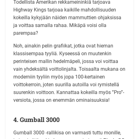
Todellista Amerikan rekkameininkiä tarjoava
Highway Kings tarjoaa kaikille mahdollisuuden
kokeilla kykyjään näiden mammuttien ohjaksissa
ja voittaa samalla rahaa. Mikäpä voisi olla
parempaa?
Noh, ainakin pelin grafiikat, jotka ovat hieman
klassisempaa tyyliä. Kyseessä on muutenkin
perinteisen mallin hedelmäpeli, jossa voi voittaa
vain yhdeksältä voittolinjalta. Toisaalta mukana on
moderniin tyyliin myös jopa 100-kertainen
voittokerroin, joten suurilla autoilla voi rymistellä
suurenkin voittoon. Kannattaa kokeilla myös ”Pro”-
versiota, jossa on enemmän ominaisuuksia!
4. Gumball 3000
Gumball 3000 -rallikisa on varmasti tuttu monille,