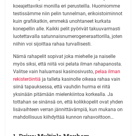
koeajettaviksi monilla eri perusteilla. Huomiomme
testissämme niin pelin tunnelman, erikoistoiminnot
kuin grafiikatkin, emmekä unohtaneet kurkata
konepellin alle. Kaikki pelit pyörivät takuuvarmasti
luotettavalla satunnaisnumerogeneraattorilla, joten
niihin voi sijoittaa rahaa turvallisesti.
Nämä rahapelit sopivat joka miehelle ja naiselle
myös siksi, että niitä voi pelata ilman rahapanosta.
Valitse vain haluamasi kasinosivusto,
pelaa ilman
rekisteröintiä
ja talleta kasinolle oikeaa rahaa vain
siinä tapauksessa, että vauhdin hurma ei riitä
yksinään pitämään mielenkiintoa korkealla. Ja
tottahan se sinänsä on, että kolikkopelit ovat yhden
lisävaihteen verran jännittävämpiä, kun mukana on
mahdollisuus kiihdyttää kunnon rahavoittoon…
1. Drive: Multiple Mayhem