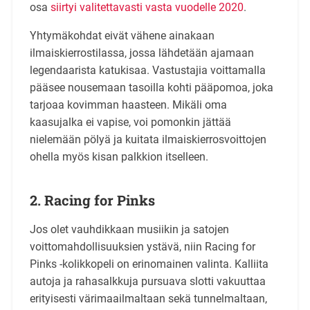
osa
siirtyi valitettavasti vasta vuodelle 2020
.
Yhtymäkohdat eivät vähene ainakaan
ilmaiskierrostilassa, jossa lähdetään ajamaan
legendaarista katukisaa. Vastustajia voittamalla
pääsee nousemaan tasoilla kohti pääpomoa, joka
tarjoaa kovimman haasteen. Mikäli oma
kaasujalka ei vapise, voi pomonkin jättää
nielemään pölyä ja kuitata ilmaiskierrosvoittojen
ohella myös kisan palkkion itselleen.
2. Racing for Pinks
Jos olet vauhdikkaan musiikin ja satojen
voittomahdollisuuksien ystävä, niin Racing for
Pinks -kolikkopeli on erinomainen valinta. Kalliita
autoja ja rahasalkkuja pursuava slotti vakuuttaa
erityisesti värimaailmaltaan sekä tunnelmaltaan,