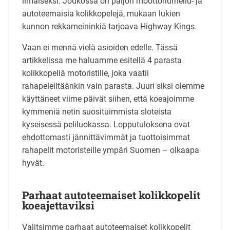
ilmaiseksi. Joukossa on paljon moottoriurheilu- ja
autoteemaisia kolikkopelejä, mukaan lukien
kunnon rekkameininkiä tarjoava Highway Kings.
Vaan ei mennä vielä asioiden edelle. Tässä
artikkelissa me haluamme esitellä 4 parasta
kolikkopeliä motoristille, joka vaatii
rahapeleiltäänkin vain parasta. Juuri siksi olemme
käyttäneet viime päivät siihen, että koeajoimme
kymmeniä netin suosituimmista sloteista
kyseisessä peliluokassa. Lopputuloksena ovat
ehdottomasti jännittävimmät ja tuottoisimmat
rahapelit motoristeille ympäri Suomen – olkaapa
hyvät.
Parhaat autoteemaiset kolikkopelit
koeajettaviksi
Valitsimme parhaat autoteemaiset kolikkopelit