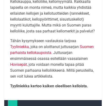
Kellokauppa, kelloliike, kellomyymälä. Rakkaalla
lapsella on monta nimeä, mutta kaikkia yhdistää
erilaisten kellojen ja kellotuotteiden (rannekkeet,
kellolaatikot, kellopyörittimet, sisustuskellot)
myynti kuluttajille. Mutta mikä on Suomen paras
kelloliike, josta saa parhaat kellomerkit ja palvelut?
Tähän kysymykseen vastauksia tarjoaa
Tyyliniekka
, joka on aloittanut juttusarjan
Suomen
parhaista kellokaupoista
. Juttusarjan
ensimmäisessä osassa esitellään vaasalainen
Hovisepät,
jota voidaan monella tapaa pitää
Suomen parhaana kelloliikkeenä. Millä perusteilla,
sen voit lukea artikkelista.
Tyyliniekka kertoo kaiken oleellisen kelloista.