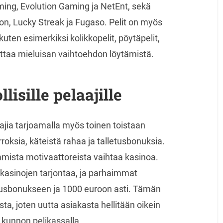
ng, Evolution Gaming ja NetEnt, sekä
n, Lucky Streak ja Fugaso. Pelit on myös
uten esimerkiksi kolikkopelit, pöytäpelit,
euttaa mieluisan vaihtoehdon löytämistä.
llisille pelaajille
ajia tarjoamalla myös toinen toistaan
roksia, käteistä rahaa ja talletusbonuksia.
immista motivaattoreista vaihtaa kasinoa.
kasinojen tarjontaa, ja parhaimmat
etusbonukseen ja 1000 euroon asti. Tämän
osta, joten uutta asiakasta hellitään oikein
 kunnon pelikassalla.