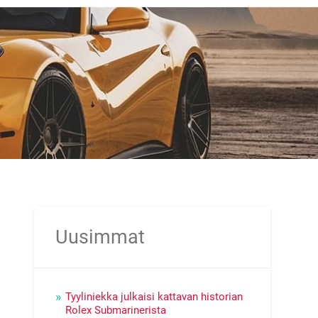
Uusimmat
Tyyliniekka julkaisi kattavan historian
Rolex Submarinerista