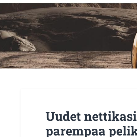
Uudet nettikasi
parempaa peli