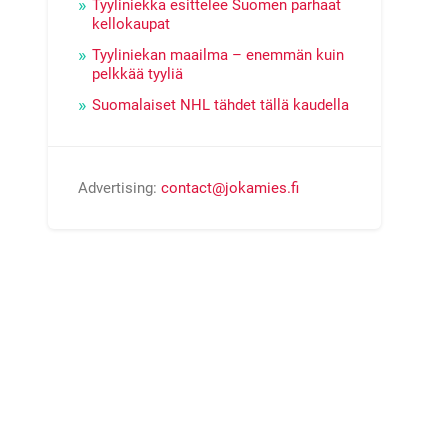
Tyyliniekka esittelee Suomen parhaat
kellokaupat
Tyyliniekan maailma – enemmän kuin
pelkkää tyyliä
Suomalaiset NHL tähdet tällä kaudella
Advertising:
contact@jokamies.fi