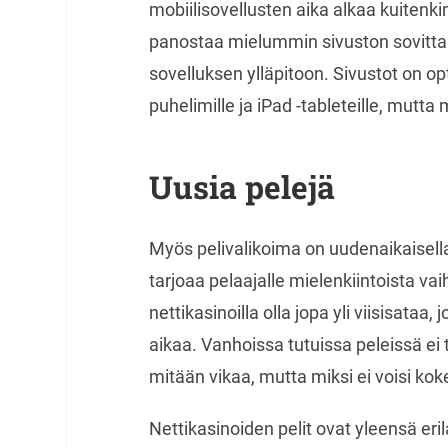
mobiilisovellusten aika alkaa kuitenkin
panostaa mielummin sivuston sovitta
sovelluksen ylläpitoon. Sivustot on op
puhelimille ja iPad -tableteille, mutta
Uusia pelejä
Myös pelivalikoima on uudenaikaisella
tarjoaa pelaajalle mielenkiintoista vaih
nettikasinoilla olla jopa yli viisisataa, 
aikaa. Vanhoissa tutuissa peleissä ei 
mitään vikaa, mutta miksi ei voisi kokeil
Nettikasinoiden pelit ovat yleensä eril