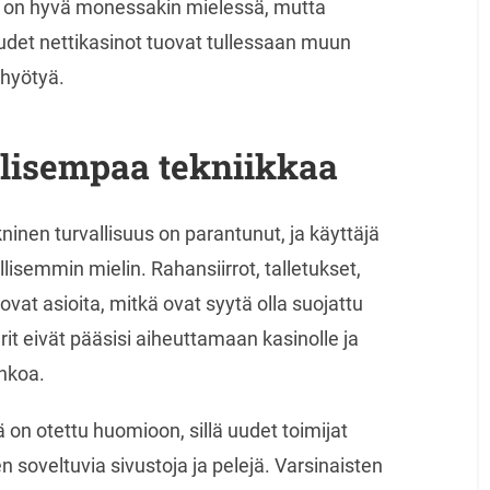
en on hyvä monessakin mielessä, mutta
udet nettikasinot tuovat tullessaan muun
 hyötyä.
lisempaa tekniikkaa
ninen turvallisuus on parantunut, ja käyttäjä
llisemmin mielin. Rahansiirrot, talletukset,
 ovat asioita, mitkä ovat syytä olla suojattu
rit eivät pääsisi aiheuttamaan kasinolle ja
inkoa.
on otettu huomioon, sillä uudet toimijat
soveltuvia sivustoja ja pelejä. Varsinaisten