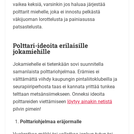
vaikea keksiä, varsinkin jos haluaa järjestää
polttarit miehelle, joka ei innostu pelkästä
väkijuoman lorottelusta ja painiasussa
patsastelusta.
Polttari-ideoita erilaisille
jokamiehille
Jokamiehelle ei tietenkään sovi suunnitella
samanlaista polttariohjelmaa. Erämies ei
välttämättä viihdy kaupungin pintaliitoklubeilla ja
seurapiiriperhosta taas ei kannata yrittää tunkea
telttaan metsänsiimekseen. Onneksi ideoita
polttareiden viettämiseen
löytyy ainakin netistä
pilvin pimein!
Polttariohjelmaa eräjormalle