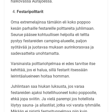
halkovassa Aurajoessa.
Festaripolttarit
Oma extremelajinsa tämäkin eli koko poppoo
kesän parhaille festareille polttareita juhlimaan.
Seurue pääsee kohtuullisen helpolla eli teltta
pystyy festareiden camping-alueelle, paljon
syötävää ja juotavaa mukaan aurinkorasvaa ja
sadevaatteita unohtamatta.
Varsinaista polttariohjelmaa ei edes tarvitse itse
kehittää, jos ei halua, sillä festarit itsessään
leirintäalueineen hoitaa homman.
Juhlintaan saa hiukan luksusta, jos varaa
festareiden ajaksi hotellihuoneet koko poppoolle,
ehkä jopa sviitin. Ja vielä parempi jos hotellista
löytyy sauna- ja allastilat, jotka voi varata ryhmälle.
Mikään ei piristä festaritunnelmaa niin kuin