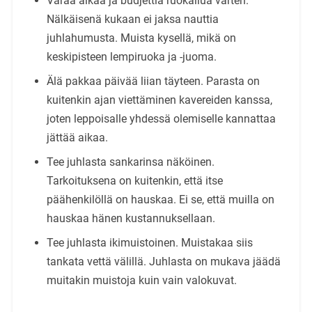
Varaa aikaa ja budjettia ruokailua varten.
Nälkäisenä kukaan ei jaksa nauttia
juhlahumusta. Muista kysellä, mikä on
keskipisteen lempiruoka ja -juoma.
Älä pakkaa päivää liian täyteen. Parasta on
kuitenkin ajan viettäminen kavereiden kanssa,
joten leppoisalle yhdessä olemiselle kannattaa
jättää aikaa.
Tee juhlasta sankarinsa näköinen.
Tarkoituksena on kuitenkin, että itse
päähenkilöllä on hauskaa. Ei se, että muilla on
hauskaa hänen kustannuksellaan.
Tee juhlasta ikimuistoinen. Muistakaa siis
tankata vettä välillä. Juhlasta on mukava jäädä
muitakin muistoja kuin vain valokuvat.