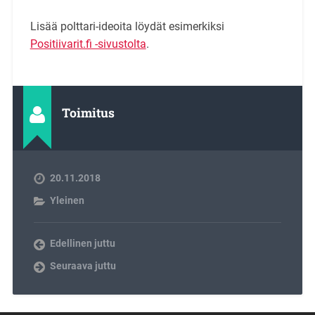
Lisää polttari-ideoita löydät esimerkiksi
Positiivarit.fi -sivustolta
.
Toimitus
20.11.2018
Yleinen
Edellinen juttu
Seuraava juttu