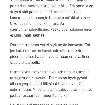
Vuokratkaa mökki tai vallatkaa jonkun tutun tai
polttariseurueeseen kuuluva mökki. Eräjormalle on
tietysti sitä parempi, mitä askeettisempi ja
kauempana kaupungin humusta mökki sijaitsee.
Ulkohuussi on tietenkin must. Ja
saunomismahdollisuus, koska suomalainen mies
ei juhli ilman saunaa.
Extreme-eräjorma voi viihtyä myös laavussa. Tai
jos koko seurue on kovakuntoista eräsakkia,
pidempi reissu Lappiin vaeltamaan on oivallinen
tapa viettää polttarit.
Pientä kivaa aktiviteettia voi kehittää keksimällä
rasteja suoritettavaksi. Teeman on hyvä pyöriä
aiheen ympärillä eli liittyä eri tavoin avioliiton
solmimiseen. Yhdellä rastilla tulevalle vaimolle voi
joutua rustaamaan runon tai haikun.