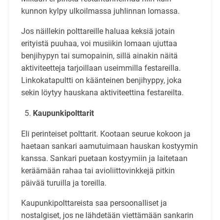
kunnon kylpy ulkoilmassa juhlinnan lomassa.
Jos näillekin polttareille haluaa keksiä jotain
erityistä puuhaa, voi musiikin lomaan ujuttaa
benjihypyn tai sumopainin, sillä ainakin näitä
aktiviteetteja tarjoillaan useimmilla festareilla.
Linkokatapultti on käänteinen benjihyppy, joka
sekin löytyy hauskana aktiviteettina festareilta.
Kaupunkipolttarit
Eli perinteiset polttarit. Kootaan seurue kokoon ja
haetaan sankari aamutuimaan hauskan kostyymin
kanssa. Sankari puetaan kostyymiin ja laitetaan
keräämään rahaa tai avioliittovinkkejä pitkin
päivää turuilla ja toreilla.
Kaupunkipolttareista saa persoonalliset ja
nostalgiset, jos ne lähdetään viettämään sankarin