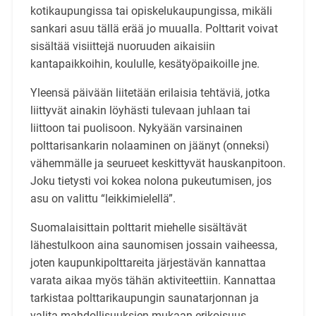
kotikaupungissa tai opiskelukaupungissa, mikäli
sankari asuu tällä erää jo muualla. Polttarit voivat
sisältää visiittejä nuoruuden aikaisiin
kantapaikkoihin, koululle, kesätyöpaikoille jne.
Yleensä päivään liitetään erilaisia tehtäviä, jotka
liittyvät ainakin löyhästi tulevaan juhlaan tai
liittoon tai puolisoon. Nykyään varsinainen
polttarisankarin nolaaminen on jäänyt (onneksi)
vähemmälle ja seurueet keskittyvät hauskanpitoon.
Joku tietysti voi kokea nolona pukeutumisen, jos
asu on valittu “leikkimielellä”.
Suomalaisittain polttarit miehelle sisältävät
lähestulkoon aina saunomisen jossain vaiheessa,
joten kaupunkipolttareita järjestävän kannattaa
varata aikaa myös tähän aktiviteettiin. Kannattaa
tarkistaa polttarikaupungin saunatarjonnan ja
valita mahdollisuuksien mukaan erikoisuus,