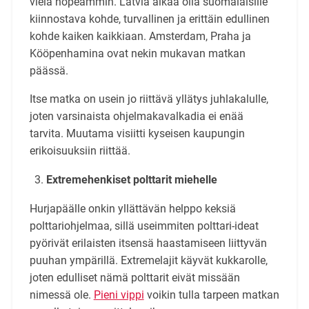
vielä nopeammin. Latvia alkaa olla suomalaisille
kiinnostava kohde, turvallinen ja erittäin edullinen
kohde kaiken kaikkiaan. Amsterdam, Praha ja
Kööpenhamina ovat nekin mukavan matkan
päässä.
Itse matka on usein jo riittävä yllätys juhlakalulle,
joten varsinaista ohjelmakavalkadia ei enää
tarvita. Muutama visiitti kyseisen kaupungin
erikoisuuksiin riittää.
Extremehenkiset polttarit miehelle
Hurjapäälle onkin yllättävän helppo keksiä
polttariohjelmaa, sillä useimmiten polttari-ideat
pyörivät erilaisten itsensä haastamiseen liittyvän
puuhan ympärillä. Extremelajit käyvät kukkarolle,
joten edulliset nämä polttarit eivät missään
nimessä ole.
Pieni vippi
voikin tulla tarpeen matkan