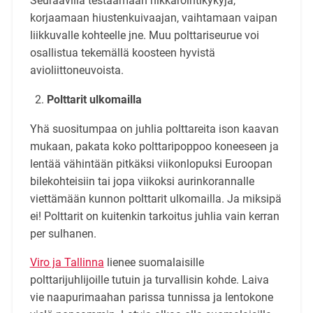
Seuraavilla testaamaan nikkarointikykyjä,
korjaamaan hiustenkuivaajan, vaihtamaan vaipan
liikkuvalle kohteelle jne. Muu polttariseurue voi
osallistua tekemällä koosteen hyvistä
avioliittoneuvoista.
Polttarit ulkomailla
Yhä suositumpaa on juhlia polttareita ison kaavan
mukaan, pakata koko polttaripoppoo koneeseen ja
lentää vähintään pitkäksi viikonlopuksi Euroopan
bilekohteisiin tai jopa viikoksi aurinkorannalle
viettämään kunnon polttarit ulkomailla. Ja miksipä
ei! Polttarit on kuitenkin tarkoitus juhlia vain kerran
per sulhanen.
Viro ja Tallinna
lienee suomalaisille
polttarijuhlijoille tutuin ja turvallisin kohde. Laiva
vie naapurimaahan parissa tunnissa ja lentokone