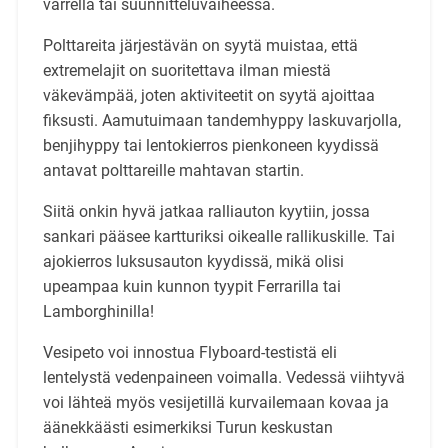
varrella tai suunnitteluvaiheessa.
Polttareita järjestävän on syytä muistaa, että
extremelajit on suoritettava ilman miestä
väkevämpää, joten aktiviteetit on syytä ajoittaa
fiksusti. Aamutuimaan tandemhyppy laskuvarjolla,
benjihyppy tai lentokierros pienkoneen kyydissä
antavat polttareille mahtavan startin.
Siitä onkin hyvä jatkaa ralliauton kyytiin, jossa
sankari pääsee kartturiksi oikealle rallikuskille. Tai
ajokierros luksusauton kyydissä, mikä olisi
upeampaa kuin kunnon tyypit Ferrarilla tai
Lamborghinilla!
Vesipeto voi innostua Flyboard-testistä eli
lentelystä vedenpaineen voimalla. Vedessä viihtyvä
voi lähteä myös vesijetillä kurvailemaan kovaa ja
äänekkäästi esimerkiksi Turun keskustan