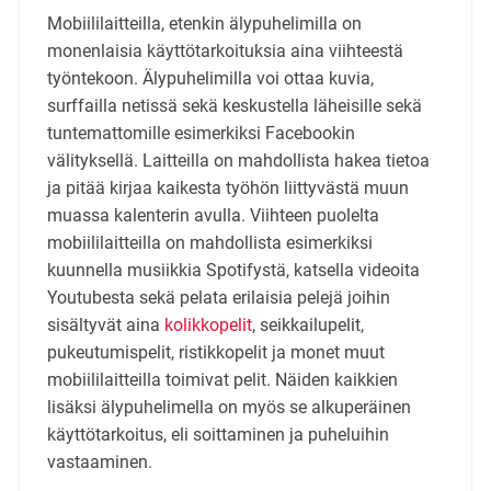
Mobiililaitteilla, etenkin älypuhelimilla on
monenlaisia käyttötarkoituksia aina viihteestä
työntekoon. Älypuhelimilla voi ottaa kuvia,
surffailla netissä sekä keskustella läheisille sekä
tuntemattomille esimerkiksi Facebookin
välityksellä. Laitteilla on mahdollista hakea tietoa
ja pitää kirjaa kaikesta työhön liittyvästä muun
muassa kalenterin avulla. Viihteen puolelta
mobiililaitteilla on mahdollista esimerkiksi
kuunnella musiikkia Spotifystä, katsella videoita
Youtubesta sekä pelata erilaisia pelejä joihin
sisältyvät aina
kolikkopelit
, seikkailupelit,
pukeutumispelit, ristikkopelit ja monet muut
mobiililaitteilla toimivat pelit. Näiden kaikkien
lisäksi älypuhelimella on myös se alkuperäinen
käyttötarkoitus, eli soittaminen ja puheluihin
vastaaminen.