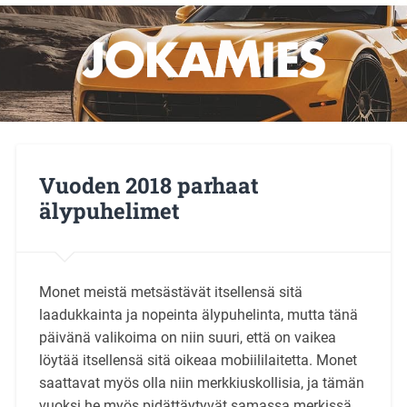
Vuoden 2018 parhaat
älypuhelimet
Monet meistä metsästävät itsellensä sitä
laadukkainta ja nopeinta älypuhelinta, mutta tänä
päivänä valikoima on niin suuri, että on vaikea
löytää itsellensä sitä oikeaa mobiililaitetta. Monet
saattavat myös olla niin merkkiuskollisia, ja tämän
vuoksi he myös pidättäytyvät samassa merkissä