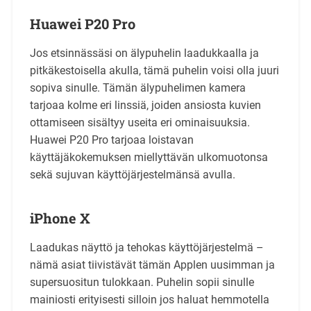
Huawei P20 Pro
Jos etsinnässäsi on älypuhelin laadukkaalla ja
pitkäkestoisella akulla, tämä puhelin voisi olla juuri
sopiva sinulle. Tämän älypuhelimen kamera
tarjoaa kolme eri linssiä, joiden ansiosta kuvien
ottamiseen sisältyy useita eri ominaisuuksia.
Huawei P20 Pro tarjoaa loistavan
käyttäjäkokemuksen miellyttävän ulkomuotonsa
sekä sujuvan käyttöjärjestelmänsä avulla.
iPhone X
Laadukas näyttö ja tehokas käyttöjärjestelmä –
nämä asiat tiivistävät tämän Applen uusimman ja
supersuositun tulokkaan. Puhelin sopii sinulle
mainiosti erityisesti silloin jos haluat hemmotella